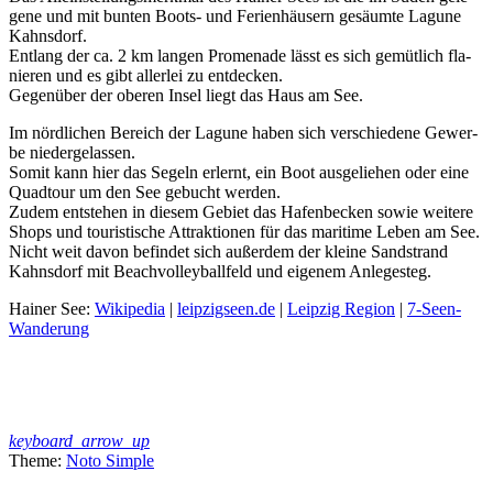
ge­ne und mit bun­ten Boots- und Feri­en­häu­sern gesäum­te Lagu­ne
Kahns­dorf.
Ent­lang der ca. 2 km lan­gen Pro­me­na­de lässt es sich gemüt­lich fla­
nie­ren und es gibt aller­lei zu ent­de­cken.
Gegen­über der obe­ren Insel liegt das Haus am See.
Im nörd­li­chen Bereich der Lagu­ne haben sich ver­schie­de­ne Gewer­
be nie­der­ge­las­sen.
Somit kann hier das Segeln erlernt, ein Boot aus­ge­lie­hen oder eine
Quad­tour um den See gebucht wer­den.
Zudem ent­ste­hen in die­sem Gebiet das Hafen­be­cken sowie wei­te­re
Shops und tou­ris­ti­sche Attrak­tio­nen für das mari­ti­me Leben am See.
Nicht weit davon befin­det sich außer­dem der klei­ne Sand­strand
Kahns­dorf mit Beach­vol­ley­ball­feld und eige­nem Anle­ge­steg.
Hai­ner See:
Wiki­pe­dia
|
leipzigseen.de
|
Leip­zig Regi­on
|
7‑Seen-
Wan­de­rung
keyboard_arrow_up
Theme:
Noto Simple