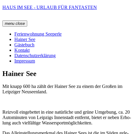
Zum
HAUS IM SEE - URLAUB FÜR FANTASTEN
Inhalt
springen
menu
close
Ferienwohnung Seeperle
Hainer See
Gästebuch
Kontakt
Datenschutzerklärung
Impressum
Hainer See
Mit knapp 600 ha zählt der Hai­ner See zu einem der Gro­ßen im
Leip­zi­ger Neu­se­en­land.
Reiz­voll ein­ge­bet­tet in eine natür­li­che und grü­ne Umge­bung, ca. 20
Auto­mi­nu­ten von Leip­zigs Innen­stadt ent­fernt, bie­tet er neben Erho­
lung auch viel­fäl­ti­ge Was­ser­sport­mög­lich­kei­ten.
Das Allein­stel­lungs­merk­mal des Hai­ner Sees ist die im Süden gele­